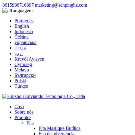
8615986716397
marketing@senpinghz.com
Linguagem
Português
English
Indonesia
Čeština
українська
עברית
اردو
Kreyòl Ayisyen
Cymraeg
Melayu
Български
Polski
Türkçe
Casa
Sobre nós
Produtos
Fita
Fita Mastique Butílica
Fita de advertência