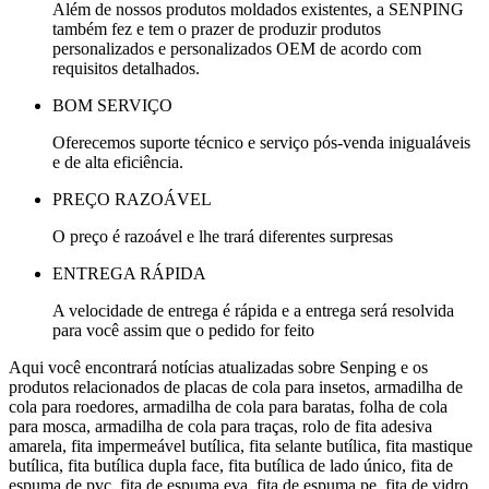
Além de nossos produtos moldados existentes, a SENPING
também fez e tem o prazer de produzir produtos
personalizados e personalizados OEM de acordo com
requisitos detalhados.
BOM SERVIÇO
Oferecemos suporte técnico e serviço pós-venda inigualáveis ​​
e de alta eficiência.
PREÇO RAZOÁVEL
O preço é razoável e lhe trará diferentes surpresas
ENTREGA RÁPIDA
A velocidade de entrega é rápida e a entrega será resolvida
para você assim que o pedido for feito
Aqui você encontrará notícias atualizadas sobre Senping e os
produtos relacionados de placas de cola para insetos, armadilha de
cola para roedores, armadilha de cola para baratas, folha de cola
para mosca, armadilha de cola para traças, rolo de fita adesiva
amarela, fita impermeável butílica, fita selante butílica, fita mastique
butílica, fita butílica dupla face, fita butílica de lado único, fita de
espuma de pvc, fita de espuma eva, fita de espuma pe, fita de vidro